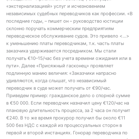
«экстернализацией» услуг и исчезновением
независимых судебных переводчиков как профессии. «В
последние годы, – пишет он – руководство юстиции
склонно поручать коммерческим предприятиям
переводческое обслуживание судов. Это привело <…>
к уменьшению платы переводчикам, т.к. часть платы
заказчика удерживается посредником. Мы стали
получать €10–15/час без учета времени ожидания или в
пути». Далее «Присяжный гасконец» проявляет
подлинную манию величия: «Заказчики напрасно
удивляются, когда слышат, что независимый
переводчик в суде может получать от €90/час.
Приведем пример: гражданское дело о спорной сумме
в €50 000. Если переводчик назначил цену €120/час на
плановую длительность процесса, за 2 часа он получит
€240. В то же время прокурор получил бы около €11
500 без НДС с каждой из процессуальных сторон в
первой и второй инстанциях. Гонорар переводчика по