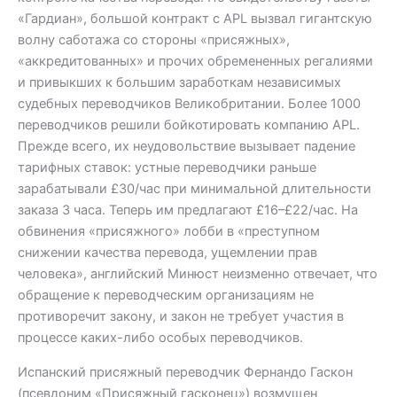
«Гардиан», большой контракт с APL вызвал гигантскую
волну саботажа со стороны «присяжных»,
«аккредитованных» и прочих обремененных регалиями
и привыкших к большим заработкам независимых
судебных переводчиков Великобритании. Более 1000
переводчиков решили бойкотировать компанию APL.
Прежде всего, их неудовольствие вызывает падение
тарифных ставок: устные переводчики раньше
зарабатывали £30/час при минимальной длительности
заказа 3 часа. Теперь им предлагают £16–£22/час. На
обвинения «присяжного» лобби в «преступном
снижении качества перевода, ущемлении прав
человека», английский Минюст неизменно отвечает, что
обращение к переводческим организациям не
противоречит закону, и закон не требует участия в
процессе каких-либо особых переводчиков.
Испанский присяжный переводчик Фернандо Гаскон
(псевдоним «Присяжный гасконец») возмущен