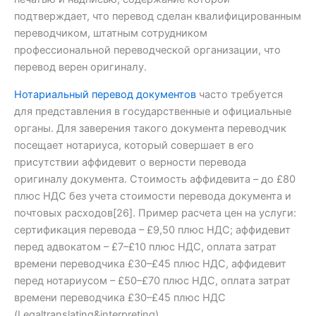
подтверждает, что перевод сделан квалифицированным
переводчиком, штатным сотрудником
профессиональной переводческой организации, что
перевод верен оригиналу.
Нотариальный перевод документов
часто требуется
для представления в государственные и официальные
органы. Для заверения такого документа переводчик
посещает нотариуса, который совершает в его
присутствии аффидевит о верности перевода
оригиналу документа. Стоимость аффидевита – до £80
плюс НДС без учета стоимости перевода документа и
почтовых расходов[26]. Пример расчета цен на услуги:
сертификация перевода – £9,50 плюс НДС; аффидевит
перед адвокатом – £7–£10 плюс НДС, оплата затрат
времени переводчика £30–£45 плюс НДС, аффидевит
перед нотариусом – £50–£70 плюс НДС, оплата затрат
времени переводчика £30–£45 плюс НДС
(Legaltranslating&interpreting).