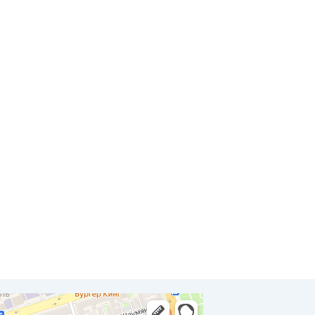
 Ростове‑на‑Дону