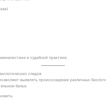
ази)
иминалистике и судебной практике.
биологических следов
позволяют выявлять происхождение различных биологи
тельном белье.
новить: