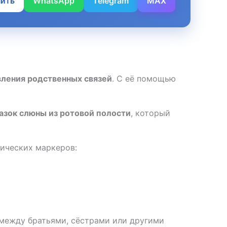
нить
WhatsApp
Telegram
MAX
вления родственных связей
. С её помощью
азок слюны из ротовой полости
, который
тических маркеров:
 между братьями, сёстрами или другими