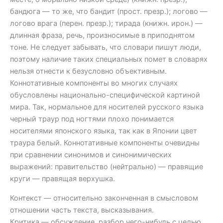
бандюга — то же, что бандит (прост. презр.); логово —
логово врага (перен. презр.); тирада (книжн. ирон.) —
длинная фраза, речь, произносимые в приподнятом
тоне. Не следует забывать, что словари пишут люди,
поэтому наличие таких специальных помет в словарях
нельзя отнести к безусловно объективным.
Коннотативные компоненты во многих случаях
обусловлены национально-специфической картиной
мира. Так, нормальное для носителей русского языка
черный траур под ногтями плохо понимается
носителями японского языка, так как в Японии цвет
траура белый. Коннотативные компоненты очевидны
при сравнении синонимов и синонимических
выражений: правительство (нейтрально) — правящие
круги — правящая верхушка.
Контекст — относительно законченная в смысловом
отношении часть текста, высказывания.
Критика — обсуждение, разбор чего-нибудь с целью