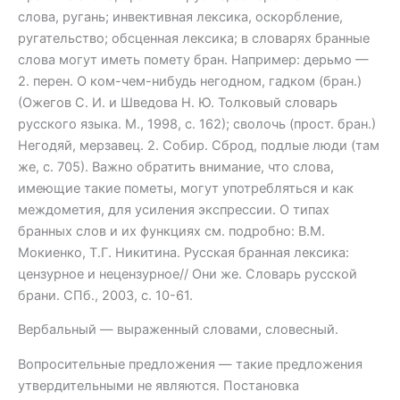
слова, ругань; инвективная лексика, оскорбление,
ругательство; обсценная лексика; в словарях бранные
слова могут иметь помету бран. Например: дерьмо —
2. перен. О ком-чем-нибудь негодном, гадком (бран.)
(Ожегов С. И. и Шведова Н. Ю. Толковый словарь
русского языка. М., 1998, с. 162); сволочь (прост. бран.)
Негодяй, мерзавец. 2. Собир. Сброд, подлые люди (там
же, с. 705). Важно обратить внимание, что слова,
имеющие такие пометы, могут употребляться и как
междометия, для усиления экспрессии. О типах
бранных слов и их функциях см. подробно: В.М.
Мокиенко, Т.Г. Никитина. Русская бранная лексика:
цензурное и нецензурное// Они же. Словарь русской
брани. СПб., 2003, с. 10-61.
Вербальный — выраженный словами, словесный.
Вопросительные предложения — такие предложения
утвердительными не являются. Постановка