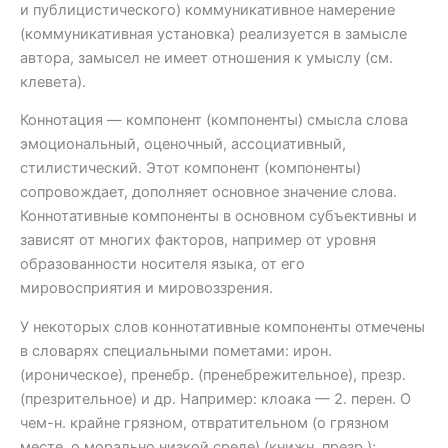
и публицистического) коммуникативное намерение
(коммуникативная установка) реализуется в замысле
автора, замысел не имеет отношения к умыслу (см.
клевета).
Коннотация — компонент (компоненты) смысла слова
эмоциональный, оценочный, ассоциативный,
стилистический. Этот компонент (компоненты)
сопровождает, дополняет основное значение слова.
Коннотативные компоненты в основном субъективны и
зависят от многих факторов, например от уровня
образованности носителя языка, от его
мировосприятия и мировоззрения.
У некоторых слов коннотативные компоненты отмечены
в словарях специальными пометами: ирон.
(ироническое), пренебр. (пренебрежительное), презр.
(презрительное) и др. Например: клоака — 2. перен. О
чем-н. крайне грязном, отвратительном (о грязном
месте, о морально низкой среде) (книжн. презр.);