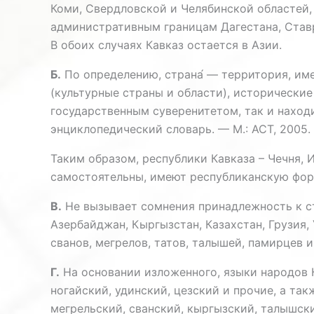
Коми, Свердловской и Челябинской областей,
административным границам Дагестана, Ставро
В обоих случаях Кавказ остается в Азии.
Б.
По определению, страна́ — территория, им
(культурные страны и области), исторические
государственным суверенитетом, так и наход
энциклопедический словарь. — М.: АСТ, 2005.
Таким образом, республики Кавказа – Чечня, 
самостоятельны, имеют республиканскую форм
В.
Не вызывает сомнения принадлежность к ст
Азербайджан, Кыргызстан, Казахстан, Грузия,
сванов, мегрелов, татов, талышей, памирцев и
Г.
На основании изложенного, языки народов К
ногайский, удинский, цезский и прочие, а та
мегрельский, сванский, кыргызский, талышский