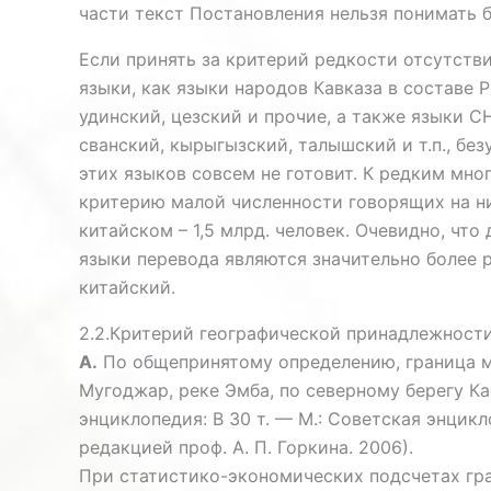
части текст Постановления нельзя понимать б
Если принять за критерий редкости отсутств
языки, как языки народов Кавказа в составе 
удинский, цезский и прочие, а также языки С
сванский, кырыгызский, талышский и т.п., бе
этих языков совсем не готовит. К редким мног
критерию малой численности говорящих на них 
китайском – 1,5 млрд. человек. Очевидно, чт
языки перевода являются значительно более р
китайский.
2.2.Критерий географической принадлежност
А.
По общепринятому определению, граница м
Мугоджар, реке Эмба, по северному берегу К
энциклопедия: В 30 т. — М.: Советская энцик
редакцией проф. А. П. Горкина. 2006).
При статистико-экономических подсчетах гр