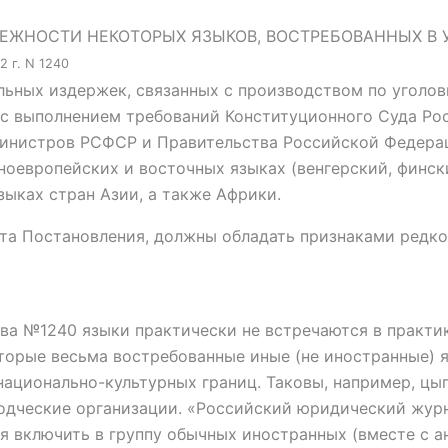
ЛЕЖНОСТИ НЕКОТОРЫХ ЯЗЫКОВ, ВОСТРЕБОВАННЫХ В
2 г. N 1240
ьных издержек, связанных с производством по уголов
и с выполнением требований Конституционного Суда Р
инистров РСФСР и Правительства Российской Федерац
ноевропейских и восточных языках (венгерский, финск
зыках стран Азии, а также Африки.
та Постановления, должны обладать признаками редко
а №1240 языки практически не встречаются в практик
оторые весьма востребованные иные (не иностранные)
ационально-культурных границ. Таковы, например, цыга
дческие организации. «Российский юридический журнал»
я включить в группу обычных иностранных (вместе с ан