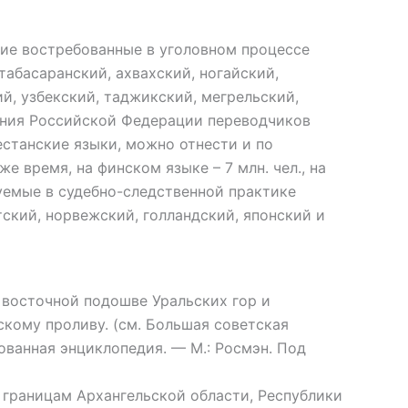
кие востребованные в уголовном процессе
табасаранский, ахвахский, ногайский,
й, узбекский, таджикский, мегрельский,
ования Российской Федерации переводчиков
гестанские языки, можно отнести и по
е время, на финском языке – 7 млн. чел., на
зуемые в судебно-следственной практике
тский, норвежский, голландский, японский и
 восточной подошве Уральских гор и
скому проливу. (см. Большая советская
ованная энциклопедия. — М.: Росмэн. Под
границам Архангельской области, Республики