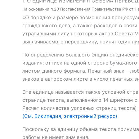
1. О ЕДИНИЦЕ ИЗМЕРЕНИЯ ОБЪЕМА ПЕРЕВОД
На основании п.20 Постановления Правительства РФ от 1 д
«О порядке и размере возмещения процессуал
гражданского дела, а также расходов в связ
утратившими силу некоторых актов Совета М
выплачиваемого переводчику, принят один лис
По определению Большого Энциклопедического
издания; оттиск на одной стороне бумажного
листом данного формата. Печатный знак – люб
знаков в авторском листе в число печатных 
Эта единица называется также условной стра
странице текста, выполненного 14 шрифтом с 
Расчет количества условных страниц текста)
(См. Википедия, электронный ресурс)
Поскольку за единицу объема текста принима
работы не имеет значения.