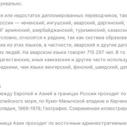
уквально.
ие или недостаток дипломированных переводчиков, та
России — чеченский, ингушский, аварский, даргинский, 
НГ армянский, азербайджанский, туркменский, казахски
зусловно, относятся к редким, так как система образ
ие из этих языков, в частности, аварский и другие да
людей. На аварском языке говорят 715 297 чел. В то ж
о дагестанские, иные кавказские и другие часто исполь
едкими, чем языки венгерский, финский, шведский, да
и
ежду Европой и Азией в границах России проходит по
аспийского моря, по Кумо-Манычской впадине и Керчен
лопедия, 1969-1978; География. Современная иллюстрир
аница Азии проходит по восточным административным 