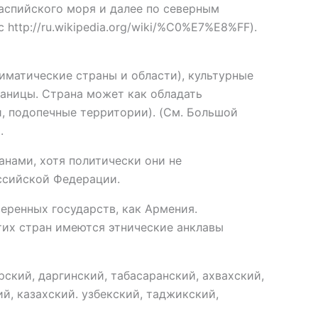
Каспийского моря и далее по северным
ttp://ru.wikipedia.org/wiki/%C0%E7%E8%FF).
иматические страны и области), культурные
раницы. Страна может как обладать
и, подопечные территории). (См. Большой
.
анами, хотя политически они не
ссийской Федерации.
еренных государств, как Армения.
этих стран имеются этнические анклавы
ский, даргинский, табасаранский, ахвахский,
й, казахский. узбекский, таджикский,