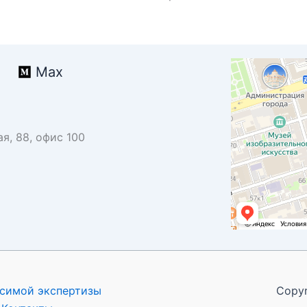
Открытый мир
Max
Бюро переводов в
я, 88, офис 100
0
симой экспертизы
Copy