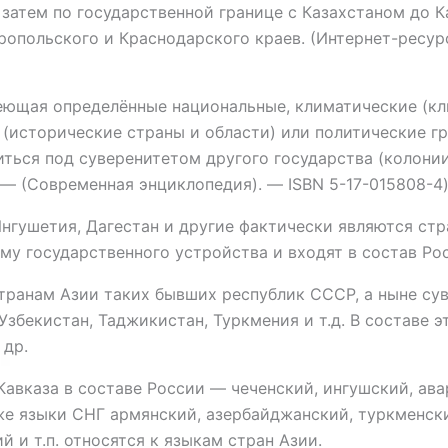
 затем по государственной границе с Казахстаном до 
польского и Краснодарского краев. (Интернет-ресурс h
еющая определённые национальные, климатические (кл
 (исторические страны и области) или политические г
иться под суверенитетом другого государства (колони
 — (Современная энциклопедия). — ISBN 5-17-015808-4)
Ингушетия, Дагестан и другие фактически являются стр
у государственного устройства и входят в состав Ро
ранам Азии таких бывших республик СССР, а ныне сув
 Узбекистан, Таджикистан, Туркмения и т.д. В составе 
 др.
авказа в составе России — чеченский, ингушский, авар
кже языки СНГ армянский, азербайджанский, туркменски
 и т.п. относятся к языкам стран Азии.