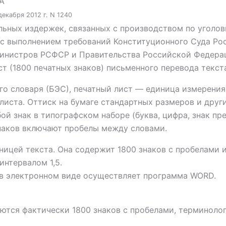
А
екабря 2012 г. N 1240
ьных издержек, связанных с производством по уголов
и с выполнением требований Конституционного Суда Р
инистров РСФСР и Правительства Российской Федерац
т (1800 печатных знаков) письменного перевода текст
 словаря (БЭС), печатный лист — единица измерения 
 листа. Оттиск на бумаге стандартных размеров и дру
ой знак в типографском наборе (буква, цифра, знак пр
знаков включают пробелы между словами.
ницей текста. Она содержит 1800 знаков с пробелами 
интервалом 1,5.
 в электронном виде осуществляет программа WORD.
ются фактически 1800 знаков с пробелами, терминолог