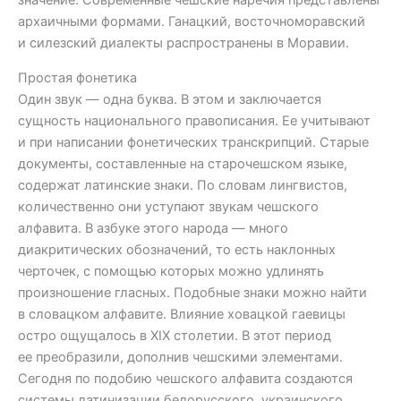
значение. Современные чешские наречия представлены
архаичными формами. Ганацкий, восточноморавский
и силезский диалекты распространены в Моравии.
Простая фонетика
Один звук — одна буква. В этом и заключается
сущность национального правописания. Ее учитывают
и при написании фонетических транскрипций. Старые
документы, составленные на старочешском языке,
содержат латинские знаки. По словам лингвистов,
количественно они уступают звукам чешского
алфавита. В азбуке этого народа — много
диакритических обозначений, то есть наклонных
черточек, с помощью которых можно удлинять
произношение гласных. Подобные знаки можно найти
в словацком алфавите. Влияние ховацкой гаевицы
остро ощущалось в XIX столетии. В этот период
ее преобразили, дополнив чешскими элементами.
Сегодня по подобию чешского алфавита создаются
системы латинизации белорусского, украинского