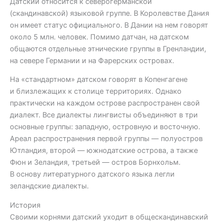
Датский относится к северогерманской
(скандинавской) языковой группе. В Королевстве Дания
он имеет статус официального. В Дании на нем говорят
около 5 млн. человек. Помимо датчан, на датском
общаются отдельные этнические группы в Гренландии,
на севере Германии и на Фарерских островах.
На «стандартном» датском говорят в Копенгагене
и близлежащих к столице территориях. Однако
практически на каждом острове распространен свой
диалект. Все диалекты лингвисты объединяют в три
основные группы: западную, островную и восточную.
Ареал распространения первой группы — полуостров
Ютландия, второй — южнодатские острова, а также
Фюн и Зеландия, третьей — остров Борнхольм.
В основу литературного датского языка легли
зеландские диалекты.
История
Своими корнями датский уходит в общескандинавский