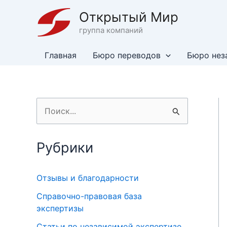
Перейти
Открытый Мир
к
группа компаний
содержимому
Главная
Бюро переводов
Бюро нез
П
о
и
Рубрики
с
к
Отзывы и благодарности
:
Справочно-правовая база
экспертизы
Статьи по независимой экспертизе