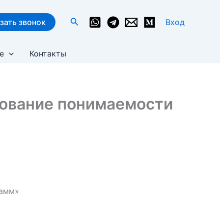
Поиск
зать звонок
Вход
е
Контакты
дование понимаемости
рамм»