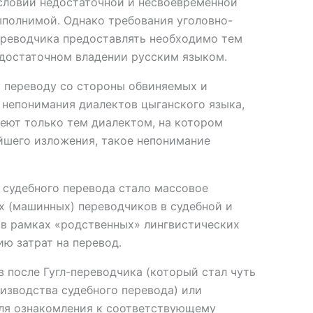
условии недостаточной и несвоевременной
ыполнимой. Однако требования уголовно-
ереводчика предоставлять необходимо тем
едостаточном владении русским языком.
 переводу со стороны обвиняемых и
непонимания диалектов цыганского языка,
деют только тем диалектом, на котором
нейшего изложения, такое непонимание
судебного перевода стало массовое
х (машинных) переводчиков в судебной и
 в рамках «родственных» лингвистических
ю затрат на перевод.
 после Гугл-переводчика (который стал чуть
изводства судебного перевода) или
для ознакомления к соответствующему