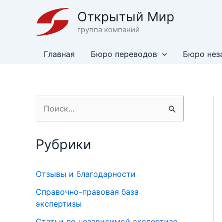
Перейти
Открытый Мир
к
группа компаний
содержимому
Главная
Бюро переводов
Бюро нез
П
о
и
Рубрики
с
к
Отзывы и благодарности
:
Справочно-правовая база
экспертизы
Статьи по независимой экспертизе