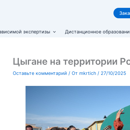
Зака
ависимой экспертизы
Дистанционное образовани
Цыгане на территории Р
Оставьте комментарий
/ От
mkrtich
/
27/10/2025