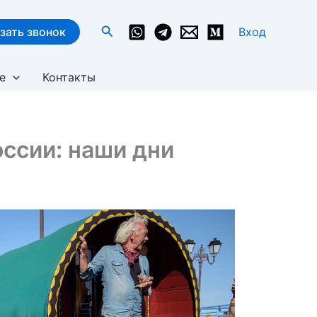
Поиск
зать звонок
Вход
е
Контакты
оссии: наши дни