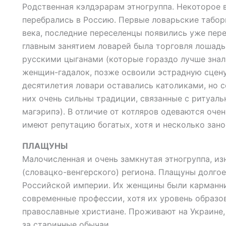
Родственная кэлдэрарам этногруппа. Некоторое 
перебрались в Россию. Первые ловарьские таборы
века, последние переселенцы появились уже пер
главным занятием ловарей была торговля лошадь
русскими цыганами (которые гораздо лучше знал
женщин-гадалок, позже освоили эстрадную сцену
десятилетия ловари оставались католиками, но с
них очень сильны традиции, связанные с ритуал
магэрипэ). В отличие от котляров одеваются оче
имеют репутацию богатых, хотя и несколько зан
ПЛАЩУНЫ
Малочисленная и очень замкнутая этногруппа, и
(словацко-венгерского) региона. Плащуны долго
Российской империи. Их женщины были карманн
современные профессии, хотя их уровень образо
православные христиане. Проживают на Украине,
за старинные обычаи.