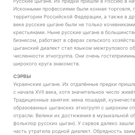
Русские цыгане. Их предки пришли в Россию в нач
Исконными профессиями были конная торговля, г
территории Российской Федерации, а также в дру
веке русские цыгане были не только кочевниками
крестьянами. Ныне русские цыгане в большинств
бизнесом, работают в сферах сельского хозяйств
цыганский диалект стал языком межгрупового об
численности этногруппа. Они очень гостеприимн
широкого круга знакомств.
СЭРВЫ
Украинские цыгане. Их отдалённые предки пришл
с начала XVII века, хотя значительное число живё
Традиционные занятия: мена лошадей, кузнечеств
образованных цыганских этногрупп с широким с
отрасли. Велики их достижения в музыкальной о
фольклор русских цыган). У сэрвов далеко зашли
часть утратила родной диалект. Обрядность заим