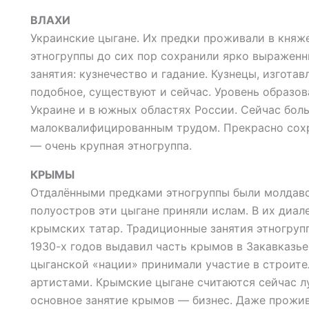
ВЛАХИ
Украинские цыгане. Их предки проживали в княже
этногруппы до сих пор сохранили ярко выражен
занятия: кузнечество и гадание. Кузнецы, изгота
подобное, существуют и сейчас. Уровень образов
Украине и в южных областях России. Сейчас бол
малоквалифицированным трудом. Прекрасно сохр
— очень крупная этногруппа.
КРЫМЫ
Отдалёнными предками этногруппы были молдавс
полуостров эти цыгане приняли ислам. В их диал
крымских татар. Традиционные занятия этногрупп
1930-х годов выдавил часть крымов в Закавказье
цыганской «нации» принимали участие в строите
артистами. Крымские цыгане считаются сейчас 
основное занятие крымов — бизнес. Даже прожив