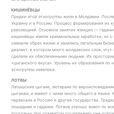
КИШИНЁВЦЫ
Предки этой этногруппы жили в Молдавии. После
Украину и в Россию. Процесс формирования их к
революцией. Основное занятие женщин — гадание
кишинёвцы имели криминальные заработки, но с
сменили образ жизни и занялись легальным бизн
диалект, в котором много молдавских слов, чтут
сделали их обеспеченными людьми. Их просторн
«цыганского вкуса». Уровень их образования по
этногруппы невелика.
ЛОТВЫ
Латышские цыгане, лютеране по вероисповедани
цыганам, и имеют с ними много общего в языке. 
переехали в Россию и другие государства. Тради
лошадьми и гадание. Лотвов хорошо знают по вс
поскольку при «развитом социализме» они освои