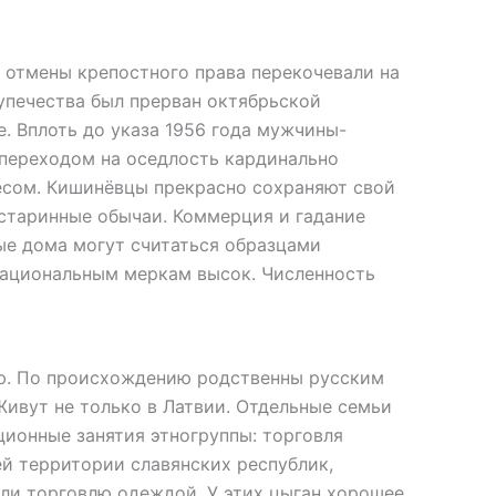
 отмены крепостного права перекочевали на
упечества был прерван октябрьской
. Вплоть до указа 1956 года мужчины-
 переходом на оседлость кардинально
есом. Кишинёвцы прекрасно сохраняют свой
 старинные обычаи. Коммерция и гадание
ые дома могут считаться образцами
 национальным меркам высок. Численность
ю. По происхождению родственны русским
Живут не только в Латвии. Отдельные семьи
ционные занятия этногруппы: торговля
ей территории славянских республик,
ли торговлю одеждой. У этих цыган хорошее