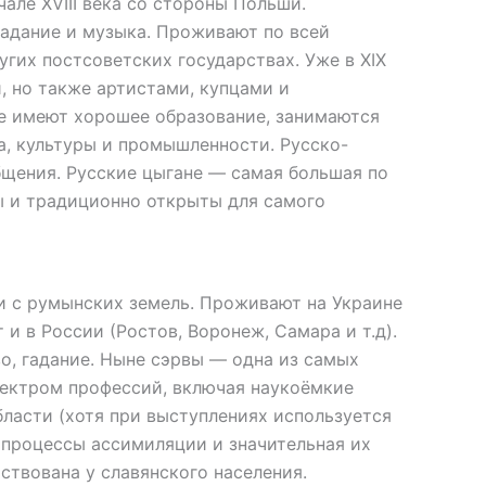
але XVIII века со стороны Польши.
адание и музыка. Проживают по всей
гих постсоветских государствах. Уже в XIX
, но также артистами, купцами и
е имеют хорошее образование, занимаются
а, культуры и промышленности. Русско-
щения. Русские цыгане — самая большая по
ы и традиционно открыты для самого
и с румынских земель. Проживают на Украине
т и в России (Ростов, Воронеж, Самара и т.д).
о, гадание. Ныне сэрвы — одна из самых
пектром профессий, включая наукоёмкие
бласти (хотя при выступлениях используется
 процессы ассимиляции и значительная их
ствована у славянского населения.