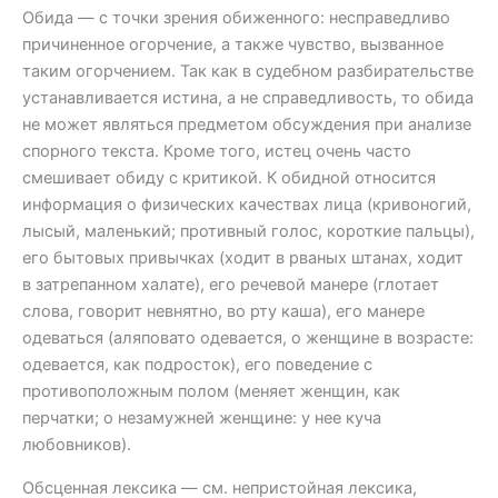
Обида — с точки зрения обиженного: несправедливо
причиненное огорчение, а также чувство, вызванное
таким огорчением. Так как в судебном разбирательстве
устанавливается истина, а не справедливость, то обида
не может являться предметом обсуждения при анализе
спорного текста. Кроме того, истец очень часто
смешивает обиду с критикой. К обидной относится
информация о физических качествах лица (кривоногий,
лысый, маленький; противный голос, короткие пальцы),
его бытовых привычках (ходит в рваных штанах, ходит
в затрепанном халате), его речевой манере (глотает
слова, говорит невнятно, во рту каша), его манере
одеваться (аляповато одевается, о женщине в возрасте:
одевается, как подросток), его поведение с
противоположным полом (меняет женщин, как
перчатки; о незамужней женщине: у нее куча
любовников).
Обсценная лексика — см. непристойная лексика,