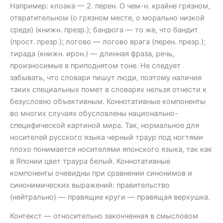
Например: клоака — 2. перен. О чем-н. крайне грязном,
отвратительном (о грязном месте, о морально низкой
среде) (книжн. презр.); бандюга — то же, что бандит
(прост. презр.); логово — логово врага (перен. презр.);
тирада (книжн. ирон.) — длинная фраза, речь,
произносимые в приподнятом тоне. Не следует
забывать, что словари пишут люди, поэтому наличие
таких специальных помет в словарях нельзя отнести к
безусловно объективным. Коннотативные компоненты
во многих случаях обусловлены национально-
специфической картиной мира. Так, нормальное для
носителей русского языка черный траур под ногтями
плохо понимается носителями японского языка, так как
в Японии цвет траура белый. Коннотативные
компоненты очевидны при сравнении синонимов и
синонимических выражений: правительство
(нейтрально) — правящие круги — правящая верхушка.
Контекст — относительно законченная в смысловом