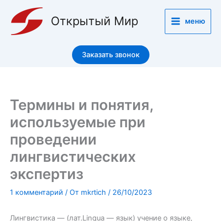
Перейти
к
Открытый Мир
меню
содержимому
Заказать звонок
Термины и понятия,
используемые при
проведении
лингвистических
экспертиз
1 комментарий
/ От
mkrtich
/
26/10/2023
Лингвистика — (лат.Linqua — язык) учение о языке,