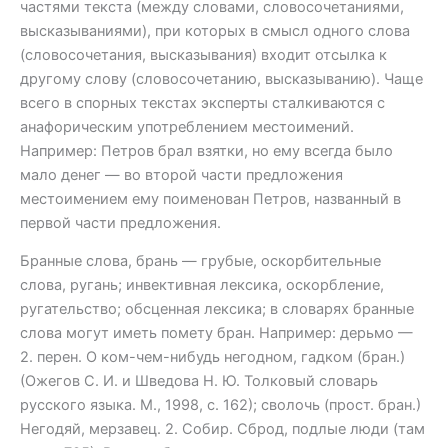
частями текста (между словами, словосочетаниями,
высказываниями), при которых в смысл одного слова
(словосочетания, высказывания) входит отсылка к
другому слову (словосочетанию, высказыванию). Чаще
всего в спорных текстах эксперты сталкиваются с
анафорическим употреблением местоимений.
Например: Петров брал взятки, но ему всегда было
мало денег — во второй части предложения
местоимением ему поименован Петров, названный в
первой части предложения.
Бранные слова, брань — грубые, оскорбительные
слова, ругань; инвективная лексика, оскорбление,
ругательство; обсценная лексика; в словарях бранные
слова могут иметь помету бран. Например: дерьмо —
2. перен. О ком-чем-нибудь негодном, гадком (бран.)
(Ожегов С. И. и Шведова Н. Ю. Толковый словарь
русского языка. М., 1998, с. 162); сволочь (прост. бран.)
Негодяй, мерзавец. 2. Собир. Сброд, подлые люди (там